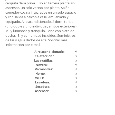
cerquita de la playa. Piso en tercera planta sin
ascensor. Un solo vecino por planta. Salón-
comedor-cocina integrados en un solo espacio
y con salida a balcón a calle. Amueblado y
equipado. Aire acondicionado. 2 dormitorios
(uno doble y uno individual, ambos exteriores).
Muy luminoso y tranquilo. Baño con plato de
ducha. IBI y comunidad incluidos. Suministros
de luz y agua dados de alta. Solicitar más
información por e-mail
Aire acondicionado:
√
Calefacción :
x
Lavavajillas:
x
Nevera
:
√
Microondas:
√
Horno:
x
WI-FI:
x
Lavadora:
√
Secadora:
x
Ascensor:
x