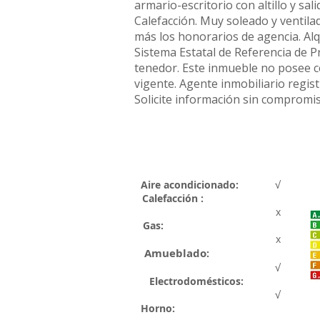
armario-escritorio con altillo y sa
Calefacción. Muy soleado y ventilad
más los honorarios de agencia. Alq
Sistema Estatal de Referencia de P
tenedor. Este inmueble no posee céd
vigente. Agente inmobiliario regi
Solicite información sin compromi
Aire acondicionado:
√
Calefacción :
x
Gas:
x
Amueblado
:
√
Electrodomésticos
:
√
Horno: