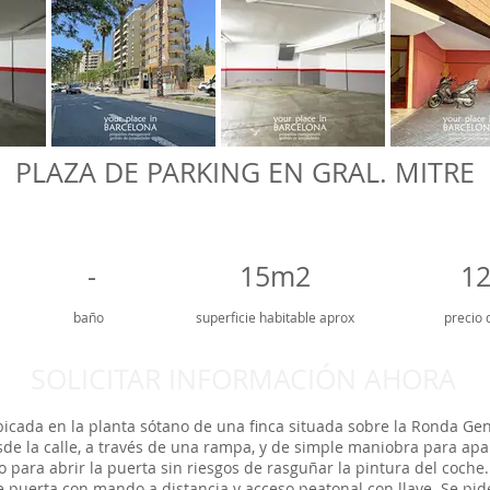
PLAZA DE PARKING EN GRAL. MITRE
-
15m2
1
baño
superficie
habitable aprox
precio 
SOLICITAR INFORMACIÓN AHORA
icada en la planta sótano de una finca situada sobre la Ronda Gen
sde la calle, a través de una rampa, y de simple maniobra para apa
o para abrir la puerta sin riesgos de rasguñar la pintura del coch
de puerta con mando a distancia y acceso peatonal con llave. Se pi