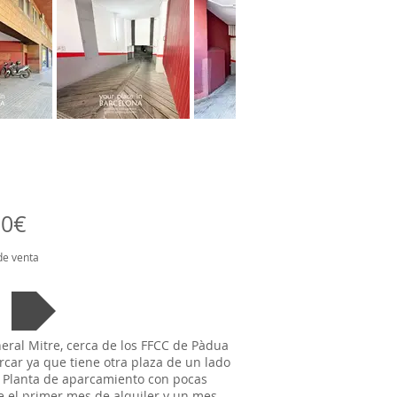
20€
de venta
eral Mitre, cerca de los FFCC de Pàdua
rcar ya que tiene otra plaza de un lado
e. Planta de aparcamiento con pocas
de el primer mes de alquiler y un mes