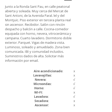
Junto a la Ronda Sant Pau, en calle peatonal
abierta y soleada. Muy cerca del Mercat de
Sant Antoni, de la Avenida Paral. lel y del
Montjuïc. Piso exterior en tercera planta real
sin ascensor. Recibidor. Salón con rincón
despacho y balcón a calle. Cocina-comedor
equipada con horno, nevera, vitrocerámica y
campana. Cuarto lavadero. Dormitorio doble
exterior. Parquet. Vigas de madera vista.
Luminoso, soleado y amueblado. Zona bien
comunicada. IBI y comunidad incluidos.
Suministros dados de alta. Solicitar más
información por email.
Aire acondicionado:
x
Lavavajillas:
x
Nevera
:
√
Microondas:
√
Horno:
√
WI-FI:
x
Lavadora:
√
Secadora:
x
Ascensor:
x